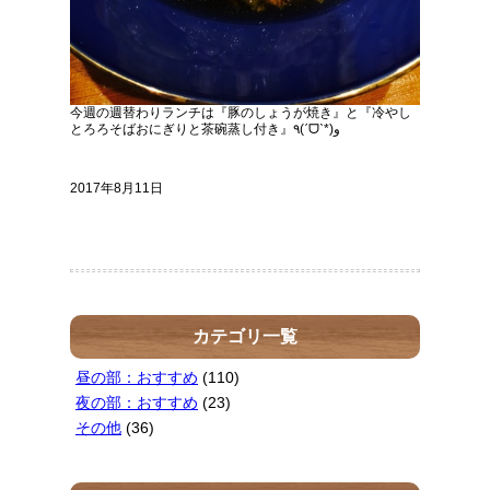
今週の週替わりランチは『豚のしょうが焼き』と『冷やし
とろろそばおにぎりと茶碗蒸し付き』٩(ˊᗜˋ*)و
2017年8月11日
カテゴリ一覧
昼の部：おすすめ
(110)
夜の部：おすすめ
(23)
その他
(36)