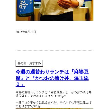
2016年5月14日
昼の部：おすすめ
今週の週替わりランチは『麻婆豆
腐』と『かつおの漬け丼、温玉添
え』
今週の週替わりランチは『麻婆豆腐』と『かつおの漬け丼
温玉添え』で行きましょうか(๑•ㅂ•)و✧
一見スゴク辛そうに見えますが、マイルドな辛味に仕上げ
ております٩( ‘ω’ )و