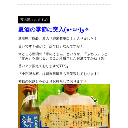
夜の部：おすすめ
夏酒の季節に突入(๑•ㅂ•)و✧
新潟県『鶴齡』夏の『純米超辛口！』入りました！
旨いです！確かに『超辛口』なんですが！
米どころ新潟の『米のうまみ』というか、『ふわっ』っと
『甘み』を感じる、どこか矛盾？したお酒ですかね（笑）
旨いアテ揃えております٩(ˊᗜˋ*)و
『小料理大石』は週末日曜日も営業致しております！
皆様のお越しを心よりお待ちしております