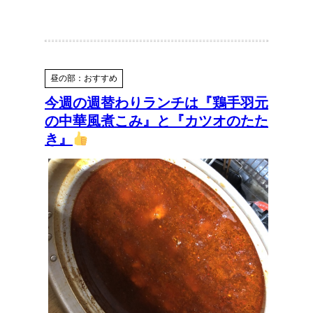
昼の部：おすすめ
今週の週替わりランチは『鶏手羽元
の中華風煮こみ』と『カツオのたた
き』